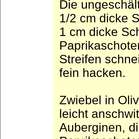
Die ungeschält
1/2 cm dicke S
1 cm dicke Sc
Paprikaschoten
Streifen schne
fein hacken.
Zwiebel in Oli
leicht anschwi
Auberginen, d