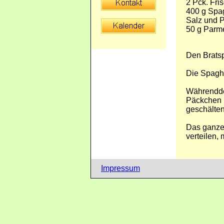
2 Pck. Fri
400 g Spa
Salz und P
50 g Parm
Den Bratsp
Die Spaghe
Währendde
Päckchen P
geschälten
Das ganze 
verteilen,
Impressum