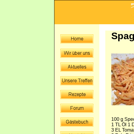
Spag
100 g Spe
1 TL Öl 1
3 EL Toma