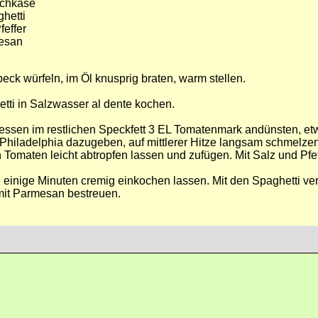
schkäse
ghetti
feffer
esan
eck würfeln, im Öl knusprig braten, warm stellen.
tti in Salzwasser al dente kochen.
ssen im restlichen Speckfett 3 EL Tomatenmark andünsten, e
hiladelphia dazugeben, auf mittlerer Hitze langsam schmelzen
 Tomaten leicht abtropfen lassen und zufügen. Mit Salz und Pfe
einige Minuten cremig einkochen lassen. Mit den Spaghetti v
 mit Parmesan bestreuen.